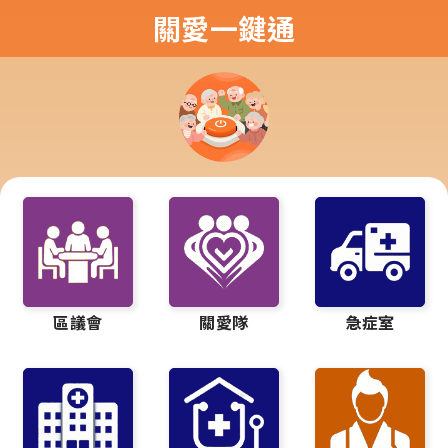
關愛一鍵通
區議會
關愛隊
急症室